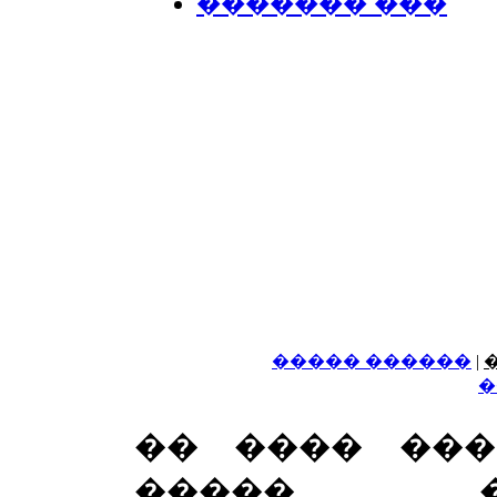
������� ���
����� ������
|
�
���� ������
����� �