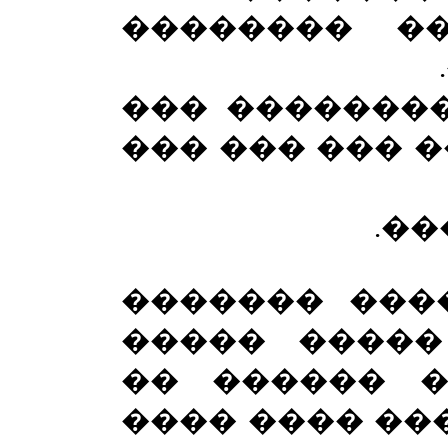
� ����� ��
� ���������
�������� ���
� 
���� ���� �
����� ���� 
�������� ��
���� ����� �