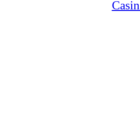
Casin