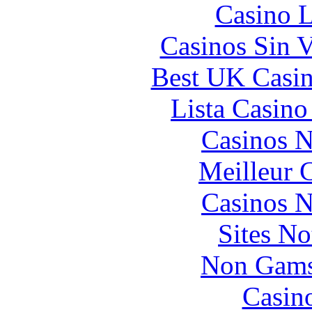
Casino L
Casinos Sin V
Best UK Casi
Lista Casin
Casinos 
Meilleur 
Casinos 
Sites N
Non Gams
Casin