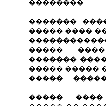
�������
����� ���� 
����� �� ���
�� �������
������� �
������� ���
����� ��� ��
����� ����
����� ����