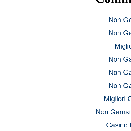
Non Ga
Non Ga
Migli
Non Ga
Non Ga
Non Ga
Migliori
Non Gamsto
Casino 