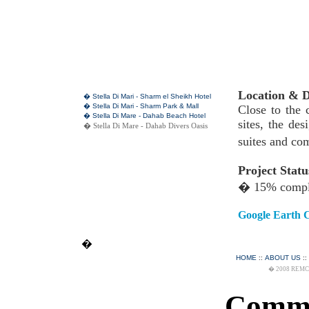
Location & D
� Stella Di Mari - Sharm el Sheikh Hotel
� Stella Di Mari - Sharm Park & Mall
Close to the 
� Stella Di Mare - Dahab Beach Hotel
sites, the de
� Stella Di Mare - Dahab Divers Oasis
suites and co
Project Statu
� 15% compl
Google Earth C
�
HOME
ABOUT US
::
::
� 2008 REMCO 
Commu