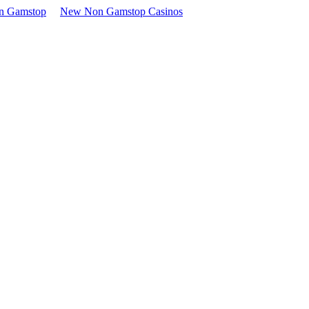
On Gamstop
New Non Gamstop Casinos