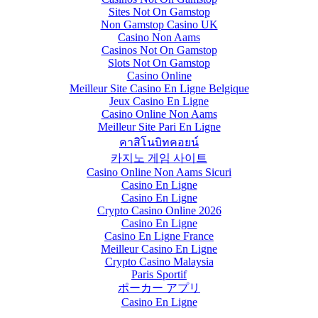
Sites Not On Gamstop
Non Gamstop Casino UK
Casino Non Aams
Casinos Not On Gamstop
Slots Not On Gamstop
Casino Online
Meilleur Site Casino En Ligne Belgique
Jeux Casino En Ligne
Casino Online Non Aams
Meilleur Site Pari En Ligne
คาสิโนบิทคอยน์
카지노 게임 사이트
Casino Online Non Aams Sicuri
Casino En Ligne
Casino En Ligne
Crypto Casino Online 2026
Casino En Ligne
Casino En Ligne France
Meilleur Casino En Ligne
Crypto Casino Malaysia
Paris Sportif
ポーカー アプリ
Casino En Ligne